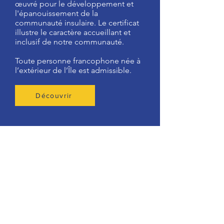
œuvré pour le développement et
l'épanouissement de la
communauté insulaire. Le certificat
illustre le caractère accueillant et
inclusif de notre communauté.
Toute personne francophone née à
l’extérieur de l’Île est admissible.
Découvrir
Nous joindre