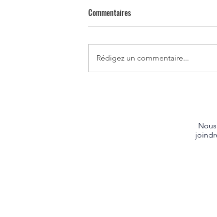
Commentaires
Rédigez un commentaire...
Nous
joindr
5, Ave Ma
Summersi
C1N 6M