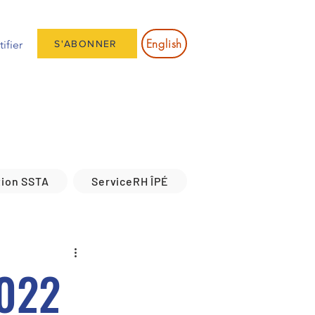
English
ifier
S'ABONNER
tion SSTA
ServiceRH ÎPÉ
2022