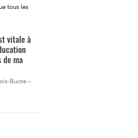
e tous les 
t vitale à 
ducation 
s de ma 
ois-Buote –