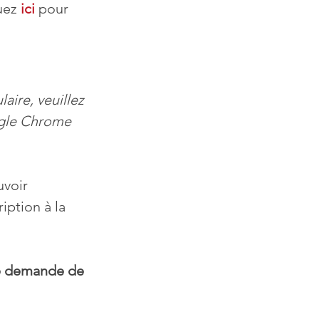
uez 
ici
 pour 
ire, veuillez 
ogle Chrome 
uvoir 
iption à la 
e demande de 