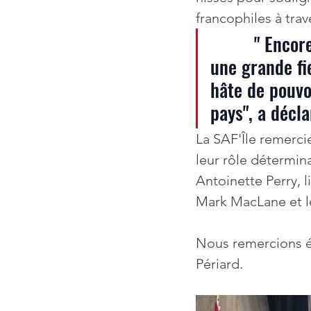
francophiles à trav
         " Encore une fois, ces Rendez-vous de la Francophonie sont 
une grande fi
hâte de pouvo
pays", a décla
La SAF'Île remercie
leur rôle détermin
Antoinette Perry, 
Mark MacLane et 
Nous remercions é
Périard.