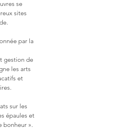
uvres se 
eux sites 
nde.
onnée par la 
 gestion de 
ne les arts 
catifs et 
res. 
s épaules et 
le bonheur ».