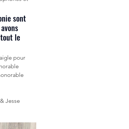
 avons 
tout le 
  
aigle pour 
norable 
honorable 
& Jesse 