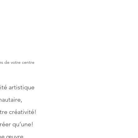
ès de votre centre 
ité artistique 
autaire, 
tre créativité! 
réer qu’une!  
une œuvre 