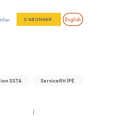
English
ifier
S'ABONNER
tion SSTA
ServiceRH ÎPÉ