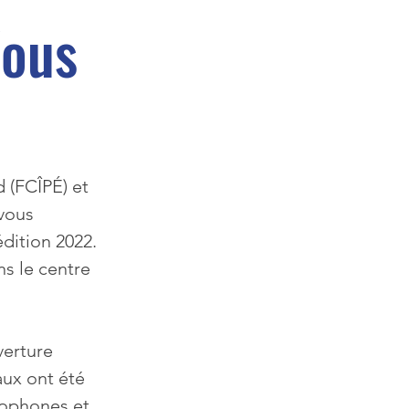
Vous
 (FCÎPÉ) et 
vous 
dition 2022.  
s le centre 
verture 
aux ont été 
cophones et 