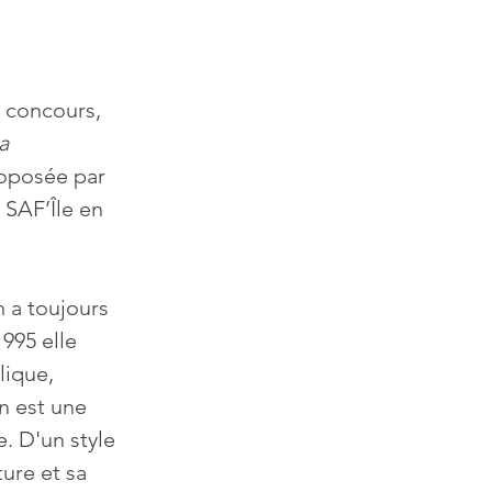
 concours, 
a 
roposée par 
 SAF’Île en 
n a toujours 
1995 elle 
lique, 
nn est une 
. D'un style 
ture et sa 